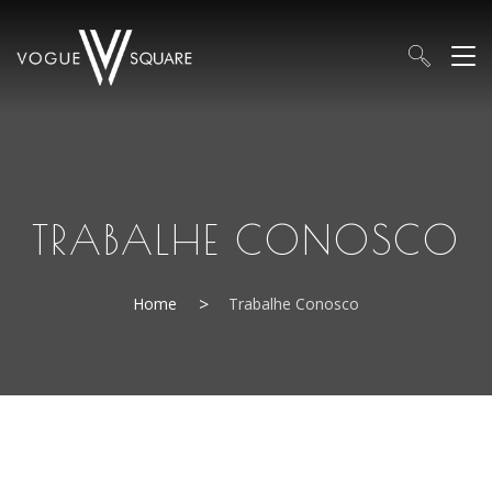
Observação:
este
site
inclui
um
sistema
de
acessibilidade.
TRABALHE CONOSCO
Home
Trabalhe Conosco